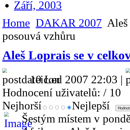
Září, 2003
Home
DAKAR 2007
Aleš 
posouvá vzhůru
Aleš Loprais se v celk
10 Led 2007 22:03 |
Hodnocení uživatelů:
/ 10
Nejhorší
Nejlepší
Šestým místem v ponděln