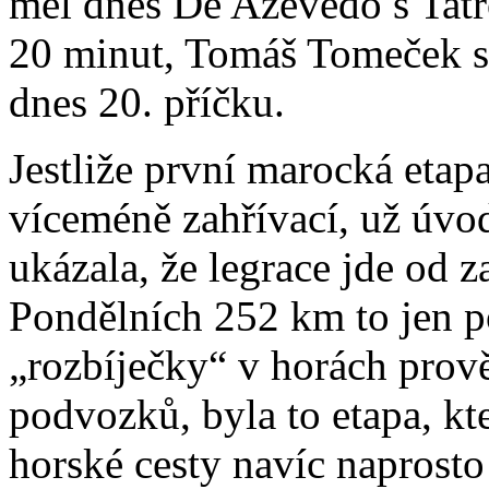
měl dnes De Azevedo s Tatrou
20 minut, Tomáš Tomeček st
dnes 20. příčku.
Jestliže první marocká etap
víceméně zahřívací, už úvod
ukázala, že legrace jde od 
Pondělních 252 km to jen p
„rozbíječky“ v horách prov
podvozků, byla to etapa, kt
horské cesty navíc naprost