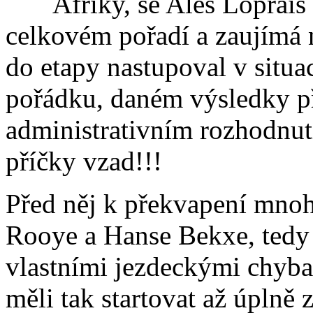
Afriky, se Aleš Loprais
celkovém pořadí a zaujímá 
do etapy nastupoval v situa
pořádku, daném výsledky př
administrativním rozhodnut
příčky vzad!!!
Před něj k překvapení mnoh
Rooye a Hanse Bekxe, tedy z
vlastními jezdeckými chybam
měli tak startovat až úplně 