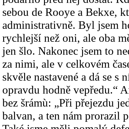
sebou de Rooye a Bekxe, kte
administrativně. Byl jsem h
rychlejší než oni, ale oba m
jen šlo. Nakonec jsem to ne
za nimi, ale v celkovém čase
skvěle nastavené a dá se s 
opravdu hodně vepředu.“ An
bez šrámù: „Při přejezdu j
balvan, a ten nám prorazil 
Také jsme měli pomalý defe