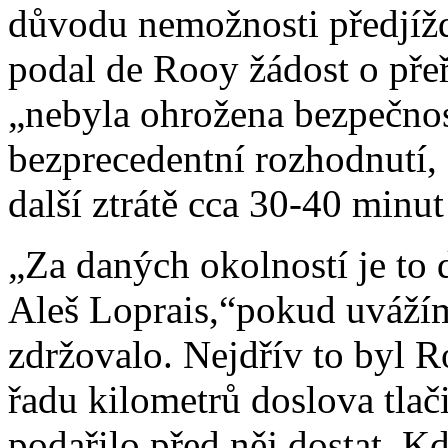
důvodu nemožnosti předjížd
podal de Rooy žádost o přeř
„nebyla ohrožena bezpečnos
bezprecedentní rozhodnutí, 
další ztrátě cca 30-40 minut
„Za daných okolností je to 
Aleš Loprais,“pokud uvážím
zdržovalo. Nejdřív to byl 
řadu kilometrů doslova tlač
podařilo před něj dostat. K