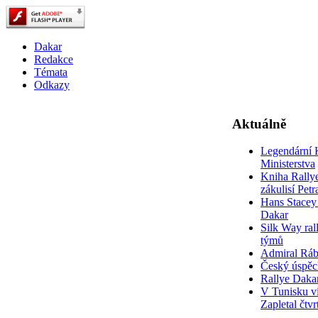
Dakar
Redakce
Témata
Odkazy
Aktuálně
Legendární 
Ministerstva
Kniha Rally
zákulisí Pet
Hans Stacey 
Dakar
Silk Way rall
týmů
Admiral Rá
Český úspěc
Rallye Daka
V Tunisku ví
Zapletal čtvr