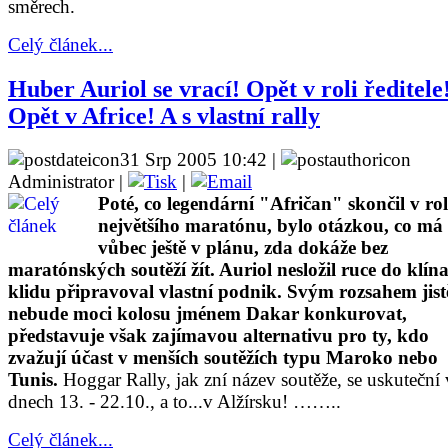
směrech.
Celý článek...
Huber Auriol se vrací! Opět v roli ředitele
Opět v Africe! A s vlastní rally
31 Srp 2005 10:42 |
Administrator |
|
Poté, co legendární "Afričan" skončil v rol
největšího maratónu, bylo otázkou, co má
vůbec ještě v plánu, zda dokáže bez
maratónských soutěží žít. Auriol nesložil ruce do klína
klidu připravoval vlastní podnik. Svým rozsahem jist
nebude moci kolosu jménem Dakar konkurovat,
představuje však zajímavou alternativu pro ty, kdo
zvažují účast v menších soutěžích typu Maroko nebo
Tunis.
Hoggar Rally, jak zní název soutěže, se uskuteční 
dnech 13. - 22.10., a to...v Alžírsku! ……..
Celý článek...