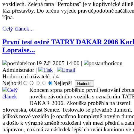
vozidlech. Zelená tatra "Petrobras" je v kopřivnické dílně
fázi přestavby. Do terénu vyjede pravděpodobně začátke
října.
Celý článek...
První test ostré TATRY DAKAR 2006 Kar
Lopraise...
19 Zář 2005 14:00 |
Administrator |
|
Hodnocení uživatelů:
/ 4
Nejhorší
Nejlepší
Koncem srpna proběhlo první testování zbru
nového závodního vozidla s označením TA
DAKAR 2006. Zkouška proběhla na území
Slovenska, oblast Senice. Testovalo se převážně tlumení,
jelikož nové vozidlo je opatřeno kompletně novým tlum
a došlo k výrazné změně rozložení vah mezi přední a zad
nápravou, což má za následek lepší chování kamionu ve 