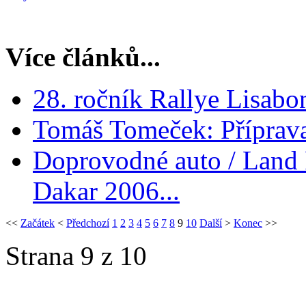
Více článků...
28. ročník Rallye Lisab
Tomáš Tomeček: Příprava
Doprovodné auto / Land 
Dakar 2006...
<<
Začátek
<
Předchozí
1
2
3
4
5
6
7
8
9
10
Další
>
Konec
>>
Strana 9 z 10