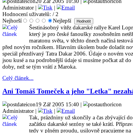
20 Zář 2005 10:30 |
Administrator |
|
Hodnocení uživatelů:
/ 2
Nejhorší
Nejlepší
Šestinásobný vítěz dakarské rallye Karel Lopr
který je pro české fanoušky zosobněním netě
maratonu světa, v těchto dnech načíná testová
před novým ročníkem. Hlavním úkolem bude doladit no
speciál přezdívaný Tatra Dakar 2006. Údaje o novém voz
jsou kusé a na podrobnější údaje si musíme počkat až do
doby, než se tým vrátí z Maroka.
Celý článek...
Ani Tomáš Tomeček a jeho "Letka" nezahál
19 Zář 2005 15:40 |
Administrator |
|
Tak, prázdniny už skončily a čas zbývající do
začátku dakarské sezóny se také krátí. Příprav
tedy v plném proudu, usilovně pracujeme na