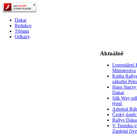
Dakar
Redakce
Témata
Odkazy
Aktuálně
Legendární 
Ministerstva
Kniha Rally
zákulisí Pet
Hans Stacey 
Dakar
Silk Way rall
týmů
Admiral Rá
Český úspěc
Rallye Daka
V Tunisku ví
Zapletal čtvr