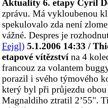
Aktuality 6. etapy
Cyril D
zprávu. Má vykloubenou klí
spekulovalo zda není zlome
vážné. Despres je rozhodnu
Fejgl)
5.1.2006 14:33 / Th
etapové vítězství
na 4 kolec
francouz za volantem buggy
porazil i svého týmového k
který byl při průjezdu obou
Magnaldiho ztratil 2’55". Tř