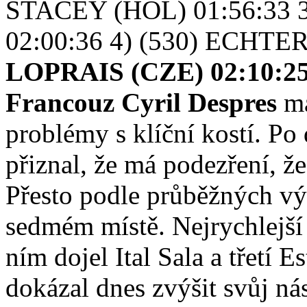
STACEY (HOL) 01:56:33 
02:00:36 4) (530) ECHTE
LOPRAIS (CZE) 02:10:2
Francouz Cyril Despres
má
problémy s klíční kostí. Po
přiznal, že má podezření, že
Přesto podle průběžných vý
sedmém místě. Nejrychlejší
ním dojel Ital Sala a třetí
dokázal dnes zvýšit svůj n