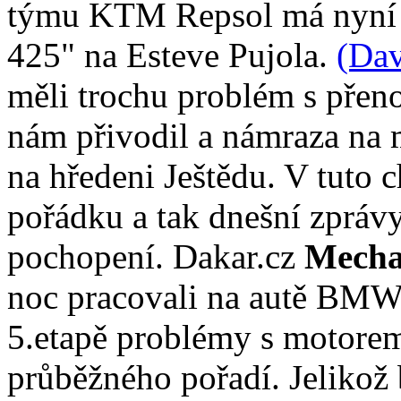
týmu KTM Repsol má nyní 3
425" na Esteve Pujola.
(Dav
měli trochu problém s přen
nám přivodil a námraza na
na hředeni Ještědu. V tuto c
pořádku a tak dnešní zprá
pochopení. Dakar.cz
Mech
noc pracovali na autě BMW 
5.etapě problémy s motorem,
průběžného pořadí. Jelikož