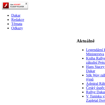
Dakar
Redakce
Témata
Odkazy
Aktuálně
Legendární 
Ministerstva
Kniha Rally
zákulisí Pet
Hans Stacey 
Dakar
Silk Way rall
týmů
Admiral Rá
Český úspěc
Rallye Daka
V Tunisku ví
Zapletal čtvr