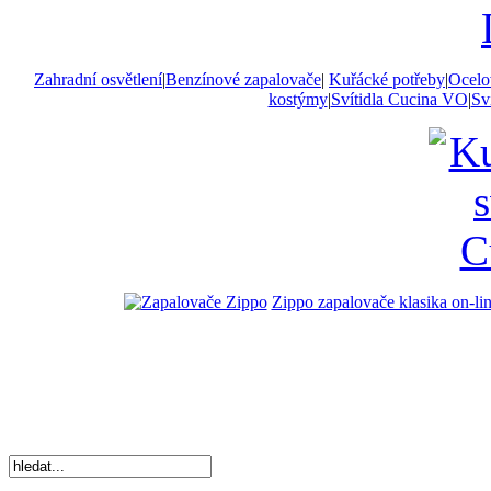
Zahradní osvětlení
|
Benzínové zapalovače
|
Kuřácké potřeby
|
Ocelo
kostýmy
|
Svítidla Cucina VO
|
Sví
Zippo zapalovače klasika on-li