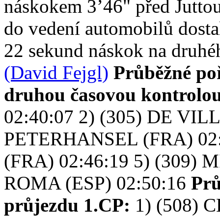
náskokem 3’46" před Jutto
do vedení automobilů dostal
22 sekund náskok na druhéh
(David Fejgl)
Průběžné poř
druhou časovou kontrolo
02:40:07 2) (305) DE VILL
PETERHANSEL (FRA) 02:
(FRA) 02:46:19 5) (309) 
ROMA (ESP) 02:50:16
Prů
průjezdu 1.CP:
1) (508) C