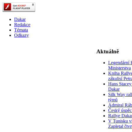
Dakar
Redakce
Témata
Odkazy
Aktuálně
Legendární 
Ministerstva
Kniha Rally
zákulisí Pet
Hans Stacey 
Dakar
Silk Way rall
týmů
Admiral Rá
Český úspěc
Rallye Daka
V Tunisku ví
Zapletal čtvr