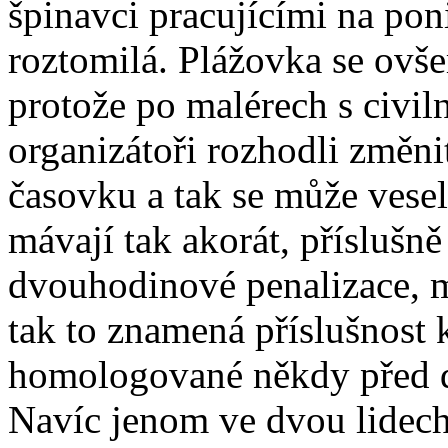
špinavci pracujícími na poni
roztomilá. Plážovka se ovše
protože po malérech s civi
organizátoři rozhodli změn
časovku a tak se může vesel
mávají tak akorát, příslušn
dvouhodinové penalizace, mo
tak to znamená příslušnost k
homologované někdy před d
Navíc jenom ve dvou lidech