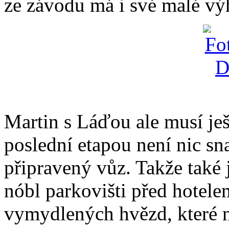
ze závodu má i své malé vý
Martin s Láďou ale musí ješ
poslední etapou není nic sn
připravený vůz. Takže také j
nóbl parkovišti před hotel
vymydlených hvězd, které n