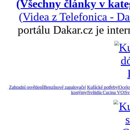
(Všechny články v kate
(Videa z Telefonica - D
portálu Dakar.cz je int
Zahradní osvětlení
|
Benzínové zapalovače
|
Kuřácké potřeby
|
Ocelo
kostýmy
|
Svítidla Cucina VO
|
Sví