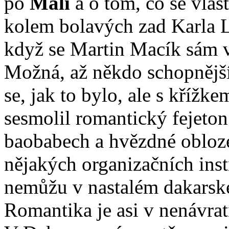
po
Mali
a o tom, co se vlas
kolem bolavých zad Karla Lo
když se Martin Macík sám 
Možná, až někdo schopnější
se, jak to bylo, ale s kříž
sesmolil romantický fejeton
baobabech a hvězdné obloze
nějakých organizačních inst
nemůžu v nastalém dakarské
Romantika je asi v nenávrat