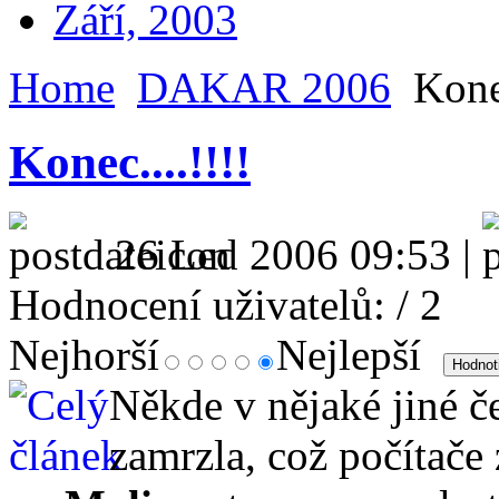
Září, 2003
Home
DAKAR 2006
Konec
Konec....!!!!
26 Led 2006 09:53 |
Hodnocení uživatelů:
/ 2
Nejhorší
Nejlepší
Někde v nějaké jiné č
zamrzla, což počítače 