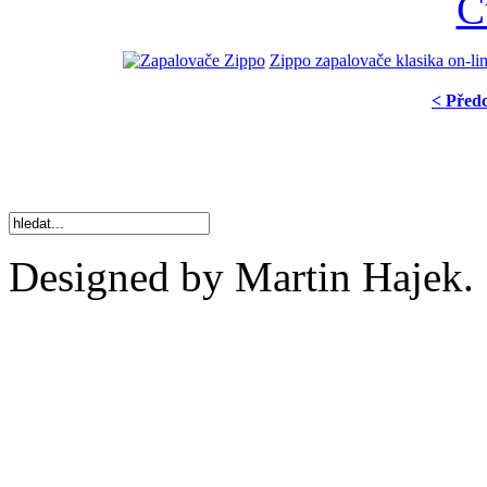
Zippo zapalovače klasika on-li
< Před
Designed by Martin Hajek.