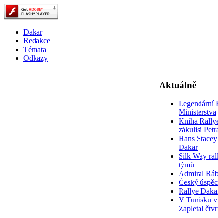
Dakar
Redakce
Témata
Odkazy
Aktuálně
Legendární 
Ministerstva
Kniha Rally
zákulisí Pet
Hans Stacey 
Dakar
Silk Way rall
týmů
Admiral Rá
Český úspěc
Rallye Daka
V Tunisku ví
Zapletal čtvr