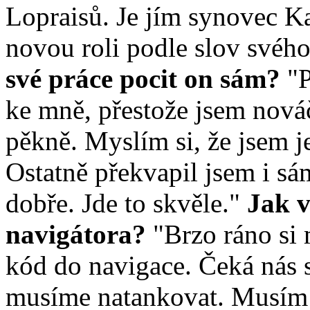
Lopraisů. Je jím synovec Kar
novou roli podle slov svého
své práce pocit on sám?
"P
ke mně, přestože jsem nováč
pěkně. Myslím si, že jsem 
Ostatně překvapil jsem i sá
dobře. Jde to skvěle."
Jak v
navigátora?
"Brzo ráno si 
kód do navigace. Čeká nás 
musíme natankovat. Musím s