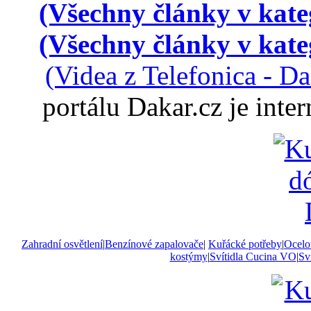
(Všechny články v kate
(Všechny články v kate
(Videa z Telefonica - D
portálu Dakar.cz je int
Zahradní osvětlení
|
Benzínové zapalovače
|
Kuřácké potřeby
|
Ocelo
kostýmy
|
Svítidla Cucina VO
|
Sví