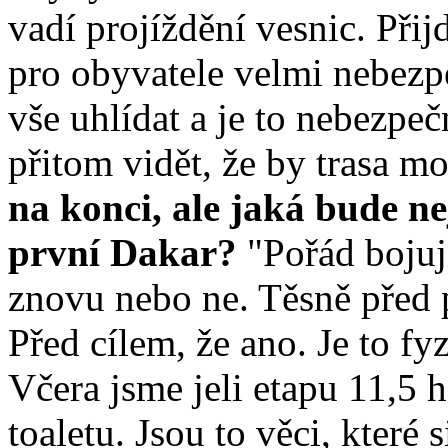
vadí projíždění vesnic. Přij
pro obyvatele velmi nebezpe
vše uhlídat a je to nebezpeč
přitom vidět, že by trasa mo
na konci, ale jaká bude ne
první Dakar?
"Pořád bojuj
znovu nebo ne. Těsně před p
Před cílem, že ano. Je to fy
Včera jsme jeli etapu 11,5 
toaletu. Jsou to věci, které