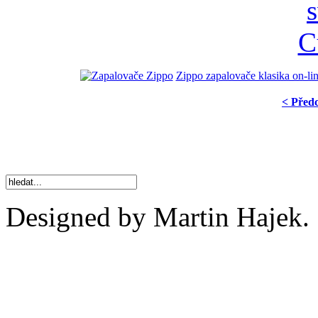
Zippo zapalovače klasika on-li
< Před
Designed by Martin Hajek.