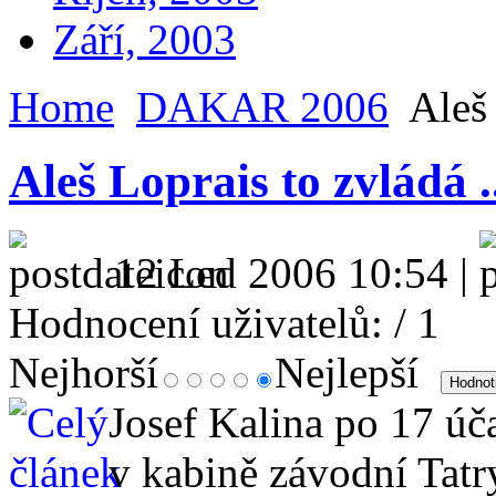
Září, 2003
Home
DAKAR 2006
Aleš 
Aleš Loprais to zvládá .
12 Led 2006 10:54 |
Hodnocení uživatelů:
/ 1
Nejhorší
Nejlepší
Josef Kalina po 17 úč
v kabině závodní Tatr