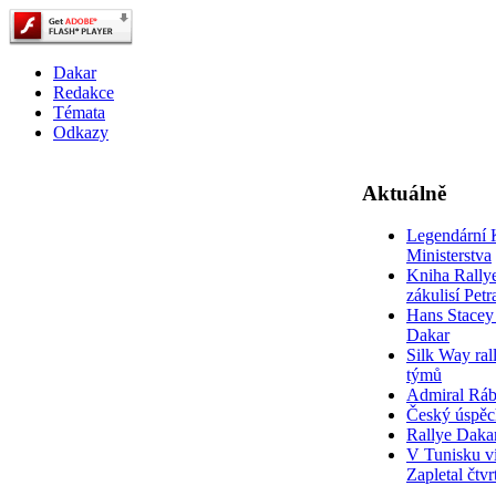
Dakar
Redakce
Témata
Odkazy
Aktuálně
Legendární 
Ministerstva
Kniha Rally
zákulisí Pet
Hans Stacey 
Dakar
Silk Way rall
týmů
Admiral Rá
Český úspěc
Rallye Daka
V Tunisku ví
Zapletal čtvr