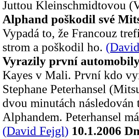
Juttou Kleinschmidtovou (
Alphand poškodil své Mits
Vypadá to, že Francouz tre
strom a poškodil ho.
(David
Vyrazily první automobil
Kayes v Mali. První kdo vyr
Stephane Peterhansel (Mits
dvou minutách následová
Alphandem. Peterhansel má 
(David Fejgl)
10.1.2006 Dn