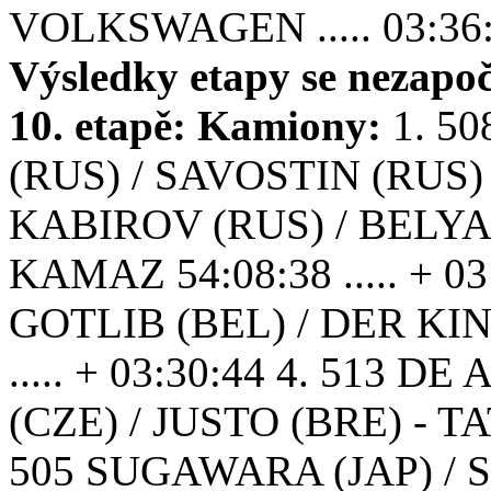
VOLKSWAGEN ..... 03:36:40
Výsledky etapy se nezapočí
10. etapě:
Kamiony:
1. 5
(RUS) / SAVOSTIN (RUS) 
KABIROV (RUS) / BELYA
KAMAZ 54:08:38 ..... + 0
GOTLIB (BEL) / DER KI
..... + 03:30:44 4. 513
(CZE) / JUSTO (BRE) - TAT
505 SUGAWARA (JAP) / S