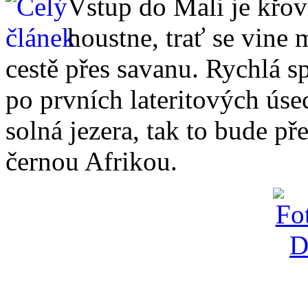
Vstup do Mali je křov
houstne, trať se vine 
cestě přes savanu. Rychlá s
po prvních lateritových úsecí
solná jezera, tak to bude p
černou Afrikou.