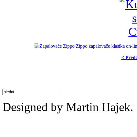
Zippo zapalovače klasika on-li
< Před
Designed by Martin Hajek.