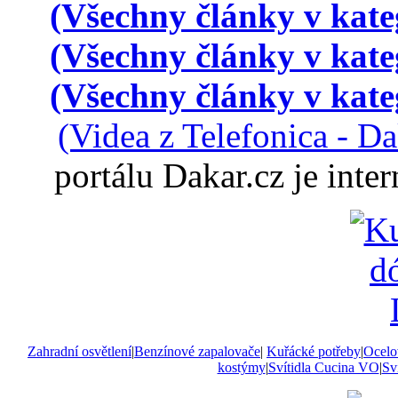
(Všechny články v kate
(Všechny články v kate
(Všechny články v kate
(Videa z Telefonica - D
portálu Dakar.cz je int
Zahradní osvětlení
|
Benzínové zapalovače
|
Kuřácké potřeby
|
Ocelo
kostýmy
|
Svítidla Cucina VO
|
Sví