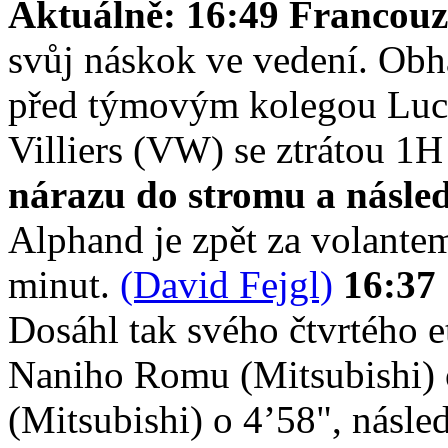
Aktuálně:
16:49 Francouz
svůj náskok ve vedení. Obhá
před týmovým kolegou Luce
Villiers (VW) se ztrátou 1
nárazu do stromu a násle
Alphand je zpět za volantem 
minut.
(David Fejgl)
16:37 
Dosáhl tak svého čtvrtého e
Naniho Romu (Mitsubishi) o
(Mitsubishi) o 4’58", násl