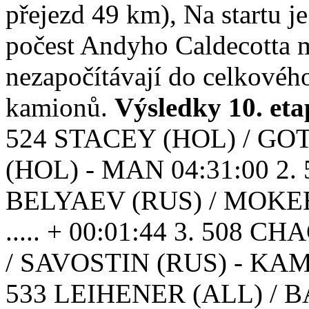
přejezd 49 km), Na startu j
počest Andyho Caldecotta 
nezapočítávají do celkovéh
kamionů.
Výsledky
10. et
524 STACEY (HOL) / GO
(HOL) - MAN 04:31:00 2.
BELYAEV (RUS) / MOKEE
..... + 00:01:44 3. 508 
/ SAVOSTIN (RUS) - KAMAZ
533 LEIHENER (ALL) /