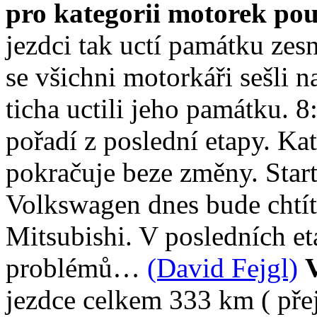
pro kategorii motorek pou
jezdci tak uctí památku ze
se všichni motorkáři sešli 
ticha uctili jeho památku. 
pořadí z poslední etapy. K
pokračuje beze změny. Start
Volkswagen dnes bude chtít 
Mitsubishi. V posledních e
problémů…
(David Fejgl)
jezdce celkem 333 km ( pře