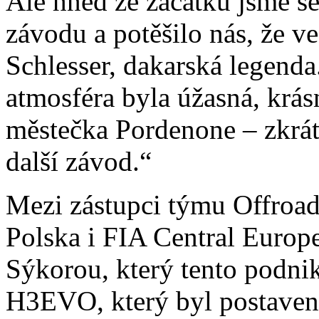
Ale hned ze začátku jsme se
závodu a potěšilo nás, že ve
Schlesser, dakarská legenda.
atmosféra byla úžasná, krás
městečka Pordenone – zkrátka
další závod.“
Mezi zástupci týmu OffroadS
Polska i FIA Central Euro
Sýkorou, který tento podn
H3EVO, který byl postaven