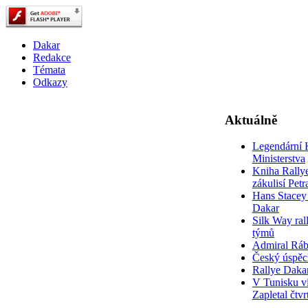
Dakar
Redakce
Témata
Odkazy
Aktuálně
Legendární 
Ministerstva
Kniha Rally
zákulisí Pet
Hans Stacey 
Dakar
Silk Way rall
týmů
Admiral Rá
Český úspěc
Rallye Daka
V Tunisku ví
Zapletal čtvr