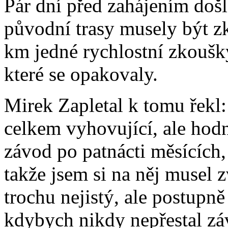
Pár dní před zahájením došl
původní trasy musely být z
km jedné rychlostní zkoušk
které se opakovaly.
Mirek Zapletal k tomu řekl:
celkem vyhovující, ale hodn
závod po patnácti měsícíc
takže jsem si na něj musel 
trochu nejistý, ale postupně 
kdybych nikdy nepřestal závo